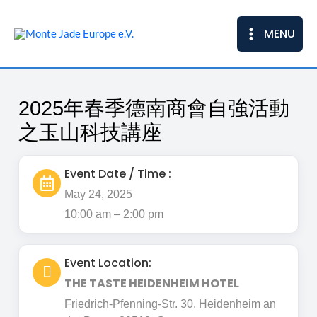
Skip
to
MENU
content
2025年春季德南商會自強活動
之玉山科技講座
Event Date / Time :
May 24, 2025
10:00 am – 2:00 pm
Event Location:
THE TASTE HEIDENHEIM HOTEL
Friedrich-Pfenning-Str. 30, Heidenheim an