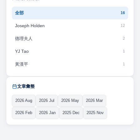
對不公平補貼進行反傾銷調查，並強化本地電池與供應鏈的
韌性。歐盟執委會於近年相繼推動《關鍵原材料法》
全部
16
（Critical Raw Materials Act）、《電池法規》（Battery
Regulation）與《歐洲電池聯盟》（European Battery
Joseph Holden
12
Alliance），以強化在電池、電驅系統、半導體、稀土等戰略
物資的自主性。目標不僅是降低對中國的依賴，更是要提升
德理夫人
2
供應鏈透明度、確保永續來源、提高ESG表現與生產回收能
力。這使得歐洲整車廠對供應商的選擇標準從「性價比」轉
YJ Tao
1
為「風險管理」，也促使許多亞洲企業重新評估在歐洲的佈
黃漢平
1
局方式。 車市的整併與重組趨勢、亞洲供應商的機會與挑戰
ACEA資料顯示，歐洲2025年第一季新車註冊總量年減
1.9%。傳統燃油車（汽油與柴油）占比大幅下降，從2024年
Q1的48.3%降至2025年Q1的38.3%。整體市場轉型壓力加
文章彙整
劇。Volkswagen近期與瑞典電池商Northvolt深化合作，加速
本地化電池供應鏈建設。Honda與Nissan也正在探索電動車
2026 Aug
2026 Jul
2026 May
2026 Mar
平台共享與成本整併方案（註：為合作平台，非合併案）。
2026 Feb
2026 Jan
2025 Dec
2025 Nov
整車廠正在重新思考生產模式與供應商布局，為進一步調整
投資與資源做準備。台灣、日本與韓國的電子模組、電池管
理系統、碳化矽（SiC）功率元件、車用軟體等產品，在歐洲
電動車供應鏈中仍具關鍵地位。歐洲整車廠樂於與亞洲企業