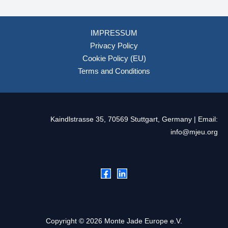
合作，但同時也要求供應商：– 在歐洲設立據點或倉儲中
心，確保交期與服務；– 提供完整的ESG報告與生產追溯證
明；– 具備在地認證（如REACH、RoHS、CE）與電池回收
IMPRESSUM
責任機制。 這意味著僅有價格或技術優勢已經不足，亞洲廠
Privacy Policy
商必須將合規性、永續性與風險管理納入產品設計與銷售策
略之中，甚至可能需要與當地企業合資設廠或共用品牌。
Cookie Policy (EU)
Terms and Conditions
Kaindlstrasse 35, 70569 Stuttgart, Germany | Email:
info@mjeu.org
Copyright © 2026 Monte Jade Europe e.V.