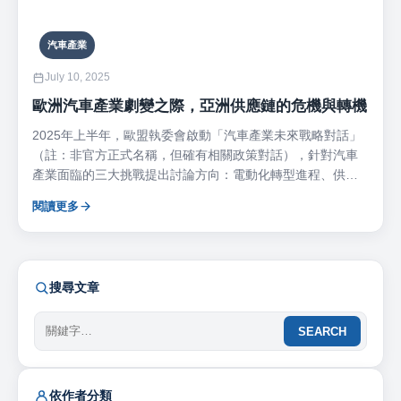
汽車產業
July 10, 2025
歐洲汽車產業劇變之際，亞洲供應鏈的危機與轉機
2025年上半年，歐盟執委會啟動「汽車產業未來戰略對話」
（註：非官方正式名稱，但確有相關政策對話），針對汽車
產業面臨的三大挑戰提出討論方向：電動化轉型進程、供應
鏈韌性與地緣政治風險。歐洲汽車產業正面臨百年未見的大
閱讀更多
變局，對亞洲供應鏈而言，這是挑戰，也可能是前所未有的
機會。 歐洲市場去風險化與供應鏈本地化成為主旋律 根據歐
洲汽車製造商協會（ACEA）數據，2025年第一季歐盟電動
車（BEV）新車註冊量占比達15.2%，年增約3個百分點。中
搜尋文章
國品牌如比亞迪（BYD）、奇瑞（Chery）、吉利（Geely）
旗下品牌積極進軍歐洲，推出高性價比、規配出色的電動車
SEARCH
款，已在德國、法國、荷蘭等市場快速擴張。儘管歐洲車廠
加速推出電動車產品，但在價格、產能與技術節奏上普遍落
後，使傳統強權如Volkswagen、Renault、Peugeot等不得不
調整策略。面對中國車企的進攻，歐洲已提高警覺，正在針
依作者分類