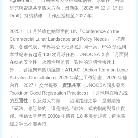
Agreement）、自由探索與不得國家佔有、永續性、科學
研究與資訊共享四大方向，最新版（2025 年 12 月 17 日
Draft）持續精修，工作組授權至 2027 年。
2025 年 11 月於維也納舉辦的 UN「Conference on the
Commercial Lunar Landscape and Policy Needs」，把產
業、各國代表、學界與公民社會拉到同一桌。ESA 預估到
本世紀末有超過 100 次月球任務，UNOOSA 直言「月面與
在軌的安全性、永續性與監管一致性的迫切性快速上
ATLAC
升」。會議聚焦四項議題：
（Action Team on Lunar
Activities Consultation）2025 年敲定工作計畫、2026 年補
資訊共享
內容、2027 年交付提案；
（UNOOSA 同步發表
Toolkit on Good Registration Practices）；月球與在軌系統
互通性
的
；以及最大共識——治理路線之爭：是繼續推
「硬法」修訂條約，還是擁抱「軟法」式的指南與最佳實
踐。預估太空產業 2030s 中將達 1.8 兆美元規模，這場路
線之爭已不能再拖。