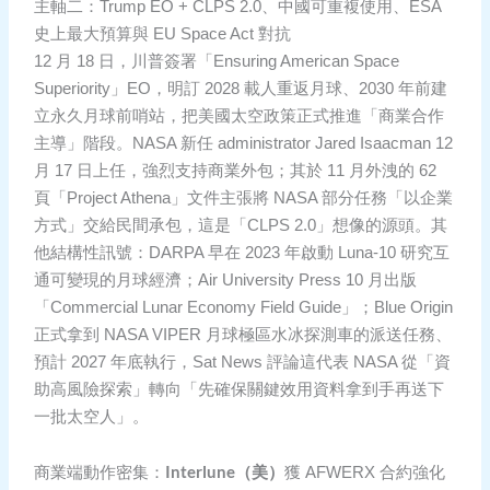
主軸二：Trump EO + CLPS 2.0、中國可重複使用、ESA
史上最大預算與 EU Space Act 對抗
12 月 18 日，川普簽署「Ensuring American Space
Superiority」EO，明訂 2028 載人重返月球、2030 年前建
立永久月球前哨站，把美國太空政策正式推進「商業合作
主導」階段。NASA 新任 administrator Jared Isaacman 12
月 17 日上任，強烈支持商業外包；其於 11 月外洩的 62
頁「Project Athena」文件主張將 NASA 部分任務「以企業
方式」交給民間承包，這是「CLPS 2.0」想像的源頭。其
他結構性訊號：DARPA 早在 2023 年啟動 Luna-10 研究互
通可變現的月球經濟；Air University Press 10 月出版
「Commercial Lunar Economy Field Guide」；Blue Origin
正式拿到 NASA VIPER 月球極區水冰探測車的派送任務、
預計 2027 年底執行，Sat News 評論這代表 NASA 從「資
助高風險探索」轉向「先確保關鍵效用資料拿到手再送下
一批太空人」。
Interlune（美）
商業端動作密集：
獲 AFWERX 合約強化