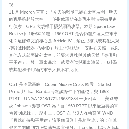
視
11 月 Macron 直言：「今天的戰爭已經在太空展開，明天
的戰爭將起於太空」，並指俄羅斯在烏戰中對法國衛星進
行偵察、GPS 大規模干擾與網路攻擊。本期 Space Law
Review 回到根本問題：1967 OST 是否仍能治理太空軍事
Article IV
化？這條條文的核心是
，禁止把核武或其他大規
模毀滅性武器（WMD）放上地球軌道、安裝在天體、或以
其他方式部署於外太空，並要求月球與其他天體「專供和
平用途」、禁止軍事基地、武器測試與軍事演習，但科學
或其他和平用途的軍事人員不在此限。
OST 是冷戰高峰、Cuban Missile Crisis 餘震、Starfish
Prime 與 Tsar Bomba 等核試條件下的產物，與 1963
PTBT、UNGA 1348/1721/1963/1884 一脈相承——美國總
統 Johnson 形容 OST 為「自 1963 PTBT 以來最重要的軍
備管制成就」。歷史上，OST 在「沒人在軌部署 WMD」
「月球維持和平用途」這兩個原則上是相對成功的；但其
他面向的限制力正快速被現實侵蝕。Tronchetti 指出 Article