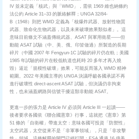
IV 並未定義「核武」與「WMD」，需依 1969 維也納條約
法公約 Article 31–33 的脈絡解釋；UNGA 32/84-
B（1948）則把 WMD 定義為「核爆炸武器、放射性物質
武器、致命化生物武器，以及未來破壞效果類似者」。這
意味目前條文不涵蓋傳統武器、ASAT 與軍用衛星——但
動能 ASAT 試驗（中、美、俄、印皆做過）所製造的長期
碎片（中國 2007 年 Fengyun-1C 試驗的碎片仍在軌；美國
1985 年試驗的碎片在較低軌道也耗時 20 多年才再入燒
毀）逼近「規模性破壞」效果，可能反而落入 WMD 精神
範圍。2022 年美國主導的 UNGA 決議呼籲各國承諾不再
進行破壞性 direct-ascent ASAT 試驗，但決議仍非拘束
性，也未涵蓋網路與信號干擾這類非動能 ASAT。
更進一步的張力是 Article IV 必須與 Article III 一起讀——
後者要求各國依《聯合國憲章》行事，這就把《憲章》第
51 條的「自衛權」帶進太空：意味各國可投資「防禦性」
太空武器，太空從來不是「非軍事領域」，只是「非攻擊
性」領域。這條解釋的閘門已經打開：ESA 通過 16 億美