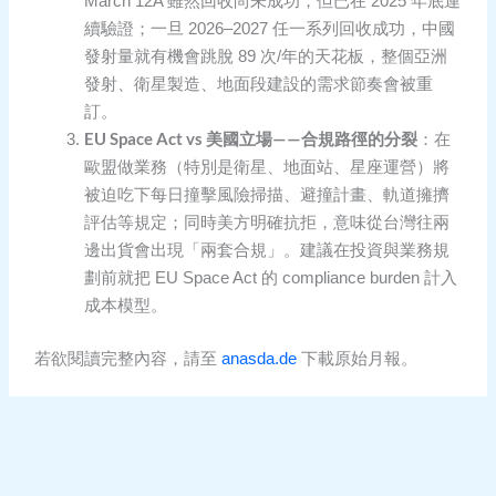
March 12A 雖然回收尚未成功，但已在 2025 年底連
續驗證；一旦 2026–2027 任一系列回收成功，中國
發射量就有機會跳脫 89 次/年的天花板，整個亞洲
發射、衛星製造、地面段建設的需求節奏會被重
訂。
EU Space Act vs 美國立場——合規路徑的分裂
：在
歐盟做業務（特別是衛星、地面站、星座運營）將
被迫吃下每日撞擊風險掃描、避撞計畫、軌道擁擠
評估等規定；同時美方明確抗拒，意味從台灣往兩
邊出貨會出現「兩套合規」。建議在投資與業務規
劃前就把 EU Space Act 的 compliance burden 計入
成本模型。
若欲閱讀完整內容，請至
anasda.de
下載原始月報。