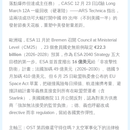
落點爆炸但達成主任務），CASC 12 月 23 日試驗 Long
March 12A 一級回收（硬著陸）——ARS Technica 指出，
這兩項成功可大幅打開中國 89 次/年（不到美國一半）的
發射節奏天花板，重塑中美發射量差距。
歐洲端，ESA 11 月於 Bremen 召開 Council at Ministerial
€22.3
Level（CM25），23 個會員國史無前例敲定
billion
（2026–2028）預算，作為 ESA 2040 Strategy 五大
16 億美元
目標的第一步。ESA 並首度撥出
給「非攻擊性
防衛」計畫；法國加碼 49 億美元（2026–2030）、德國 9
月加碼 410 億美元。但 6 月 25 日歐盟執委會公布的 EU
Space Act 草案，把碰撞風險每日掃描、軌道擁擠考量、避
撞詳細計畫等義務直接套到所有在歐盟營運者（含
Starlink），美國國務院 11 月公開反對，認為對美方供應
商「強加無法接受的監管負擔」；德、義也呼籲改成
directive 而非 regulation，留給各國實作彈性。
主軸三：OST 第四條還守得住嗎？太空軍事化下的法律檢