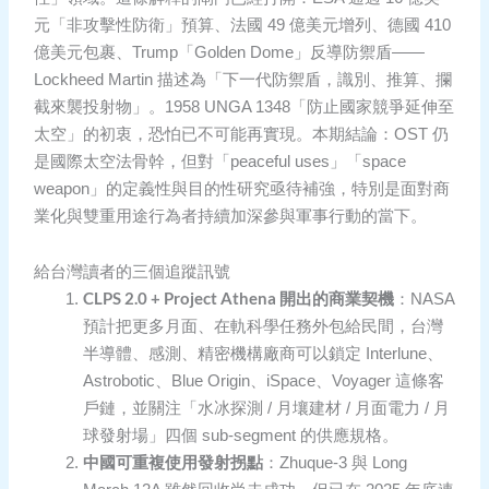
元「非攻擊性防衛」預算、法國 49 億美元增列、德國 410
億美元包裹、Trump「Golden Dome」反導防禦盾——
Lockheed Martin 描述為「下一代防禦盾，識別、推算、攔
截來襲投射物」。1958 UNGA 1348「防止國家競爭延伸至
太空」的初衷，恐怕已不可能再實現。本期結論：OST 仍
是國際太空法骨幹，但對「peaceful uses」「space
weapon」的定義性與目的性研究亟待補強，特別是面對商
業化與雙重用途行為者持續加深參與軍事行動的當下。
給台灣讀者的三個追蹤訊號
CLPS 2.0 + Project Athena 開出的商業契機
：NASA
預計把更多月面、在軌科學任務外包給民間，台灣
半導體、感測、精密機構廠商可以鎖定 Interlune、
Astrobotic、Blue Origin、iSpace、Voyager 這條客
戶鏈，並關注「水冰探測 / 月壤建材 / 月面電力 / 月
球發射場」四個 sub-segment 的供應規格。
中國可重複使用發射拐點
：Zhuque-3 與 Long