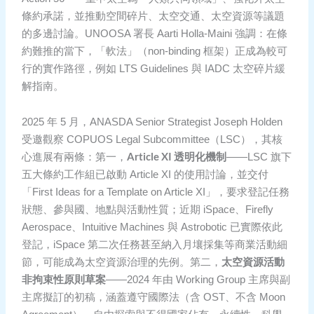
條約承諾，並推動空間碎片、太空交通、太空資源等議題
的多邊討論。UNOOSA 署長 Aarti Holla-Maini 強調：在條
約難推的當下，「軟法」（non-binding 框架）正成為較可
行的實作路徑，例如 LTS Guidelines 與 IADC 太空碎片緩
解指南。
2025 年 5 月，ANASDA Senior Strategist Joseph Holden
受邀觀察 COPUOS Legal Subcommittee（LSC），其核
Article XI 透明化機制
心進展有兩條：第一，
——LSC 旗下
五大條約工作組已啟動 Article XI 的使用討論，並交付
「First Ideas for a Template on Article XI」，要求登記任務
狀態、參與國、地點與活動性質；近期 iSpace、Firefly
Aerospace、Intuitive Machines 與 Astrobotic 已實際依此
登記，iSpace 第二次任務甚至納入月壤採集等商業活動細
太空資源活動
節，可能成為太空資源治理的先例。第二，
非拘束性原則草案
——2024 年由 Working Group 主席與副
主席擬訂的初稿，涵蓋遵守國際法（含 OST、不含 Moon