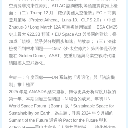
空資源非拘束性原則、ATLAC 諮詢機制等議題實質推上檯
面；（二）Trump 12 月「確保美國太空優勢」EO + 商業
登月策略（Project Athena、Luna-10、CLPS 2.0）+ 中國
Zhuque-3 / Long March 12A 可重複使用驗證 + ESA CM25
史上最大 €22.3B 預算 + EU Space Act 與美國的對抗，疊
加成「規模、競爭與分裂同步加速」的故事；（三）法律
檢視回到根本問題——1967《外太空條約》第四條是否仍
能在 Golden Dome、ASAT、雙重用途與商業空戰時代繼
續阻擋太空武器化。
主軸一：年度回顧——UN 系統把「透明化」與「諮詢機
制」推上檯面
2025 年是 ANASDA 結束週報、轉做更具分析深度月報的
第一年。本期回顧三個關鍵 UN 場合的成果。年初 UN
World Space Forum（Bonn）以「Sustainable Space for
Sustainability on Earth」為主題，呼應 2024 年 9 月紐約
Summit of the Future 通過的 Pact for the Future 與其
Action 56——重申太空為「人類共同領域」、強化外太空