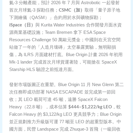
氦-3 分離產能，預計 2026 年 7 月與 Astrobotic 一起發射
CSMC（加）
首次月球氦-3 探勘任務；
取得「量子原子地
下測繪儀（QASM）」合約用於水與礦物探勘；
iSpace（日）
與 Kurita Water Industries 合作開發月面水資
源商業基礎設施；Team Bremen 拿下 ESA Space
Resources Challenge 50 萬歐元獎金；中國則在天宮空間
站做了一年的「人造月壤磚」太空暴露實驗，無明顯損
傷，為 ILRS 月面建材打底。Blue Origin 計畫 2026 年初用
Mk-1 lander 完成首次月球貨運著陸，可能搶在 SpaceX
Starship HLS 驗證之前抵達月面。
發射市場版圖正在重塑。Blue Origin 11 月 New Glenn 第二
次任務即成功部署 NASA ESCAPADE 並完成第一節回
收；其 LEO 載荷可達 45 噸，遠勝 SpaceX Falcon
$444–$1,222/kg LEO
Heavy（22.8 噸），成本估算
，較
Falcon Heavy 的 $3,122/kg LEO 更具競爭力；Blue Origin
並正規劃推力升級版可運 77 噸至 LEO 的超重型版本。中
國方面，民營 Landspace 完成 Zhuque-3 首飛（一級回收